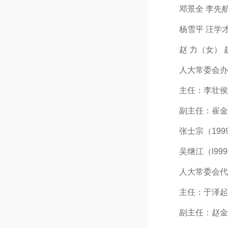
邓景全 李先航 
杨雪平 汪学才 
赵 力（女） 赵
人大常委会办
主任：李壮侯（19
副主任：崔金铸（
张士宗（1999年
吴继江（l999年
人大常委会代
主任：于泽起（l9
副主任：赵金声（