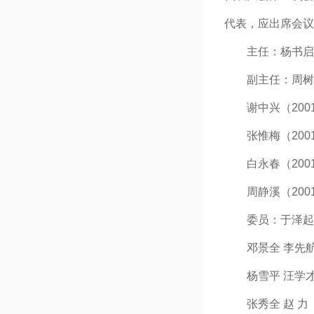
代表，应出席会议
主任：杨书启（2
副主任：周树慧（
谢中兴（2001年
张惟梅（2001年
白永春（2001年
周静溪（2001年
委员：于泽起 王
邓景全 李先航 
杨雪平 汪学才 
张秀全 赵 力（