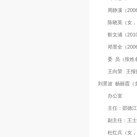
周静溪（2006.1
陈晓英（女，2006
靳文浦（2010.1
邓景全（2006.1
委 员（按姓名
王向荣 王报换（2
刘景波 杨丽霞（女
办公室
主任：邵德江（200
副主任：王士通（2
杜红兵（女，2006