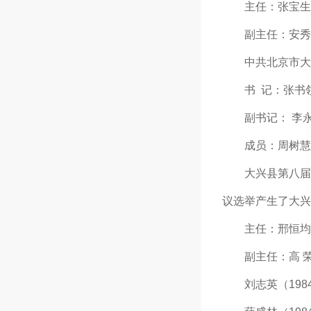
主任：张宝生（200
副主任：安秀培（女
中共北京市大兴区
书 记：张书
副书记： 李
成员：周树慧、
大兴县第八届人民
议选举产生了大兴
主任：邢恒均（1
副主任：高 荣（1
刘志英（1984年