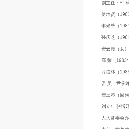
副主任：韩 薪（1
傅培贤（1981
李光壁（1981
孙庆芝（198l年
安云霞（女）（1
高 荣（1983年
薛盛林（1983年
委 员：尹俊峰 
安玉琴（回族，
刘立年 张博廷
人大常委会办