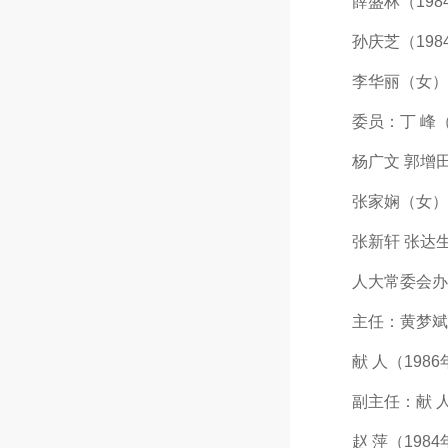
薛盛林（1984年
孙庆芝（1984年
李华丽（女）（1
委员：丁 峰（1
杨广文 郭增田 
张家娴（女） 苑
张新轩 张达
人大常委会办
主任：黄梦斌（19
献 人（1986年
副主任：献 人（1
赵 萍（1984年