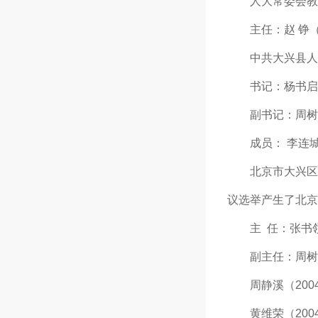
人大常委会教科
主任：赵 铮（19
中共大兴县人
书记：杨书启（ 1
副书记：周树慧（ 
成员： 李连城 
北京市大兴区第二
议选举产生了北京
主 任：张书领（2
副主任：周树慧（2
周静溪（2004年
黄维荣（2004年