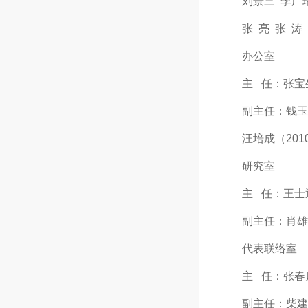
刘景三 李广瑞（
张 亮 张 涛 
办公室
主 任：张宝生（2
副主任：钱玉芝（女
汪培成（2010.1
研究室
主 任：王士通（2
副主任：肖雄（20
代表联络室
主 任：张春启（2
副主任：柴建军（女