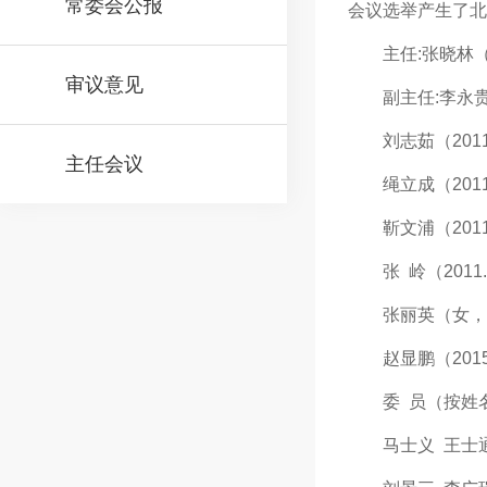
常委会公报
会议选举产生了北
主任:张晓林（201
审议意见
副主任:李永贵(20
刘志茹（2011.1
主任会议
绳立成（2011.1
靳文浦（2011.1
张 岭（2011.1
张丽英（女，2013
赵显鹏（2015.1
委 员（按姓名
马士义 王士通 