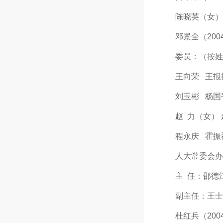
陈晓英（女）（20
邓景全（2004年
委员：（按姓名
王向荣 王报换
刘玉彬 杨国平
赵 力（女） 赵
程永庆 霍振
人大常委会办
主 任：邵德江（2
副主任：王士通（2
杜红兵（2004年