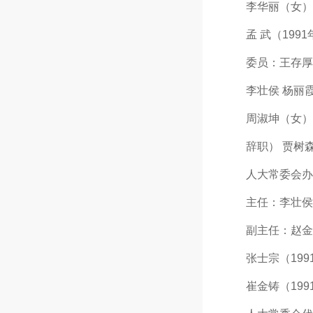
李华丽（女）（1
孟 武（1991年
委员：王存厚 刘
李壮侯 杨丽霞（
周淑坤（女）赵 
辞职） 贾树
人大常委会办
主任：李壮侯（1
副主任：赵金生（1
张士宗（1991年
崔金铸（1991年