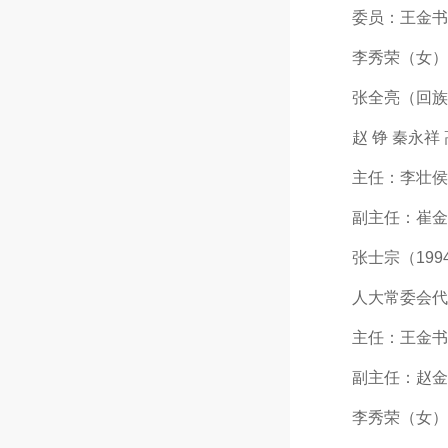
委员：王金书 朱
李秀荣（女） 李
张全亮（回族） 
赵 铮 秦永祥 
主任：李壮侯（19
副主任：崔金铸（1
张士宗（1994年
人大常委会代
主任：王金书（19
副主任：赵金生（
李秀荣（女）（1