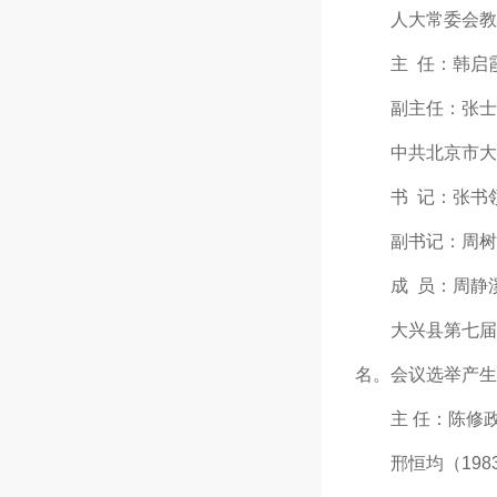
人大常委会教科
主 任：韩启霞（2
副主任：张士凤（2
中共北京市大兴区
书 记：张书
副书记：周树
成 员：周静溪
大兴县第七届人民
名。会议选举产生
主 任：陈修政（
邢恒均（1983年