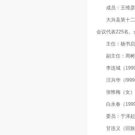
成员：王维彦 
大兴县第十二届人
会议代表225名
主任：杨书启（1
副主任：周树慧（1
李连城（1999年
汪兴华（l999年
张惟梅（女）（1
白永春（1999年
委员：于泽起 王
甘连义（回族20