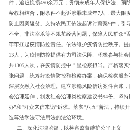
件，追赃挽损450余万元；贯彻未成年人保护法、预
帮教相结合，
附条件不起诉涉罪未成年7人，
最大限
防止因案返贫。
支持农民工依法起诉讨薪案9件，引
不全、非法宰杀等不规范经营问题，保障人民群众“舌
牢牢扛起
疫情防控
责任。
依法维护疫情防控秩序
。提
13人
，
为疫情防控提供有力司法保障
。积极参与社会
共1305人次，在
疫情防控中
凸
显
检察担当。
严格
落实
张问题，统筹好疫情防控和检察办案，确保检察服务
深层次融入社会治理。
建立涉稳风险信访案件台账，
会治理延伸，制发社会治理类检察建议书
94
份。
坚持
办”和
“
群众来信
来访”诉求
。
落实
“八五”普法
，
持续
开
造尊法学法守法用法的法治环境。
二、深化法律监督，以检察监督维护公平正义