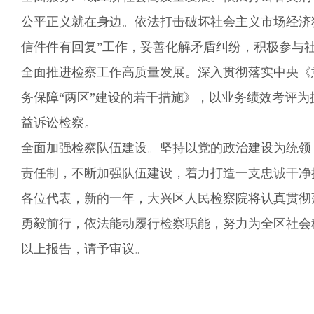
公平正义就在身边。依法打击破坏社会主义市场经济
信件件有回复”工作，
妥善
化解矛盾纠纷
，积极参与
全面推进检察工作高质量发展。
深入贯彻落实
中央
《
务保障“两区”建设的若干措施》，以业务绩效考评为
益诉讼检察
。
全面加强检察队伍建设。
坚持以党的政治建设为统领
责任制，
不断加强队伍建设，
着力打造一支忠诚干净
各位代表，
新的一年
，
大兴区人民检察院将认真贯彻
勇毅前行
，
依法能动履行检察职能，
努力为
全区
社会
以上报告，请予审议。