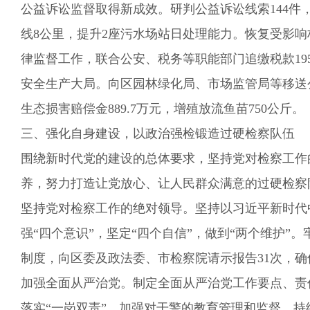
公益诉讼监督取得新成效。
研判公益诉讼线索144件，
线
8公里，提升2座污水场站日处理能力。
恢复受影响林
律监督工作，联合公安、税务等职能部门追缴税款19
安全生产大局。
向区园林绿化局、市场监管局等移送
生态损害赔偿金
8
89.7万元，
增殖放流鱼苗750公斤
。
三、强化自身建设，以政治强检
锻造过硬检察队伍
围绕新时代党的建设的总体要求，坚持党对检察工作
养，努力打造让党放心、让人民群众满意的过硬检察
坚持党对检察工作的绝对领导。
坚持以习近平新时代
强“四个意识”，坚定“四个自信”，做到“两个维护”。
制度，
向区委及政法委
、市检察院请示
报告
31次，
加强全面从严治党。
制定
全面从严治党工作要点
、
责
落实“一岗双责”
，加强对干警的教育管理和监督。
持