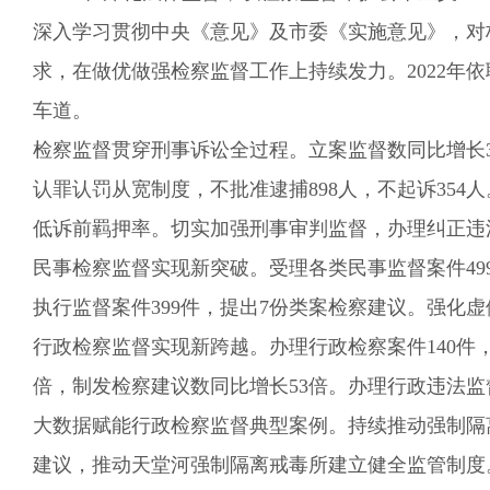
深入学习贯彻中央《意见》及市委《实施意见》，对
求
，
在做优做强检察监督工作上持续发力。
2022年
依
车道。
检察监督贯穿刑事诉讼全过程。
立案监督数
同比增长
认罪认罚从宽制度，不批准逮捕898人，不起诉354人
低诉前羁押率。切实加强刑事审判监督，办理纠正违法
民事检察监督实现新突破。
受理
各类民事监督
案件
4
执行监督案件
399
件，提出
7份
类案检察建议。强化虚
行政检察监督实现新跨越。
办理行政检察案件140件，
倍，制发检察建议数同比增长53倍。办理行政违法监
大数据赋能行政检察监督典型案例
。
持续推动强制隔
建议，推动天堂河强制隔离戒毒所建立健全监管制度