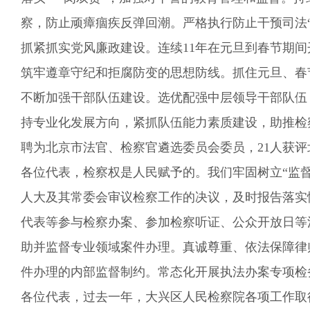
察
，
防止顽瘴痼疾反弹回潮
。
严格执行防止干预司法
抓紧抓实党风廉政建设
。
连续1
1
年在元旦到春节期间
筑牢
遵章守纪和拒腐防变的思想防线
。
抓住
元旦、春
不断加强干部队伍建设。
选优配强中层领导干部队伍
持专业化发展方向，
紧抓
队伍
能力素质建设
，
助推检
聘为北京市法官、检察官遴选委员会委员，21人获
各位代表，检察权是人民赋予的。
我们
牢固树立
“
监
人大及其常委会
审议
检察工作
的决议
，
及时
报告落实
代表
等
参
与检察办案、参加
检察
听证、
公众开放日
等
助并监督专业领域案件办理。
真诚尊重、依法
保障
律
件办理的内部监督制约
。
常态化
开展执法办案专项检
各位代表，
过去
一
年，大兴区人民检察院各项工作取