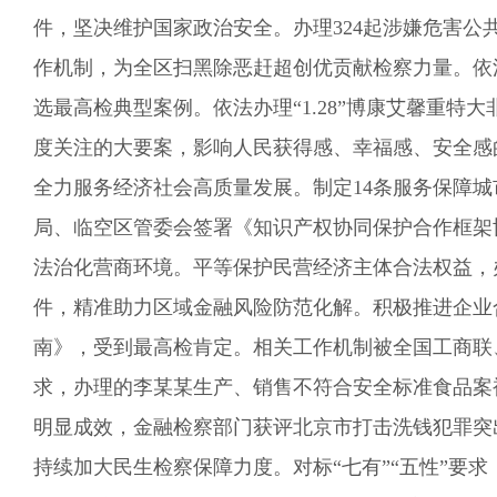
件，坚决维护国家政治安全。办理
324起
涉嫌
危害公
作机制
，为全区扫黑除恶赶超创优贡献检察力量。依
选最高检典型案例。
依法办理“1.28”博康艾馨重特
度关注的大要案，
影响人民获得感、幸福感、安全感
全力服务经济社会高质量发展。
制定14条服务保障
局、临空区管委会签署《知识产权协同保护合作框架
法治化营商环境。
平等保护民营经济主体合法权益，
件，精准助力区域金融风险防范化解。
积极推进企业
南》，受到最高检肯定。相关工作
机制被全国工商联
求，
办理的李某某生产、销售不符合安全标准食品案
明显成效，金融检察部门获评北京市打击洗钱犯罪突
持续加大民生检察保障力度。
对标“七有”“五性”要求