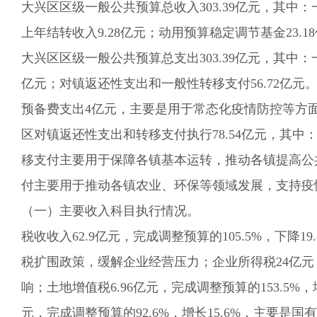
大兴区区级一般公共预算总收入
303.39
亿元，其中：
上年结转收入
9.28亿元；
动用预算稳定调节基金
23.18
大兴区区级一般公共预算总支出
303.39
亿元，其中：
亿元；对镇返还性支出和一般性转移支付
56.72
亿元
预备费支出
4
亿元，主要是用于
常态化疫情防控
等方
区对镇返还性支出和转移支付执行
78.54
亿元，其中
移支付主要用于保障各镇基本运转，推动各镇提高公
付主要用于推动各镇农业、环保等领域发展，支持疫
（一）主要收入科目执行情况。
税收收入62.9亿元，完成调整预算的105.5%，下降19
税扩围政策，缓解企业经营压力；
企业所得税
24
亿元
响；土地增值
税
6.96
亿元，完成调整预算的
153.5
%，
元，完成调整预算的92.6%，增长15.6%，主要