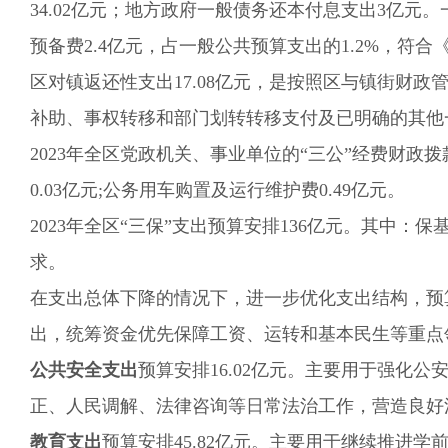
34.02
亿元
；地方政府一般债务还本付息支出
3亿元。
预备费
2.4
亿元，占一般公共预算支
出的
1.2
%，符合《
区对镇返还性支出
17.08
亿元，是按照
区与镇街财政
补助、事权转移和部门划转转移支付及已明确的其他
202
3
年
全区
党政机关、事业单位的“三公”经费财政拨
0.0
3
亿元;公务用车购置及运行维护费0.
49
亿元。
2023年全区“三保”支出预算安排136亿元。其中：
求。
在支出总体下降的情况下，进一步优化支出结构，预
出，统筹资金优先保障工资、运转和基本民生等重点
公共安全支出
预算
安排
16.02
亿元。主要用于
强化公
正、人民调解、法律咨询等日常法治工作，营造良好
教育支出
预算
安排
45.82
亿元
。
主要用于
继续推进学前