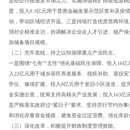
是助企纾困
激发市场活力
。
实施增值税扩围留抵退税
度，投入0.3亿元用于普惠金融发展示范区奖补及疫
动，带动区域经济
升温。三是持续打造优质营商环境
强对企精准走访，协调解决企业在人才引进、稳产保
加储备项目规模。
（二）
兜牢底线
，
持之以恒保障重点产业民生
。
一是围绕“七有”“五性”强化基础民生保障。投入1
入22亿元用于城乡居民养老服务、残疾补助、退役安
学位、修缮扩建。投入8亿元用于老旧小区改造，提升
金实缴出资，统筹支持高精尖产业发展；投入163
是严格落实政府过“紧日子”要求。坚持厉行节约办
和消化存量资金规模，避免资金沉淀浪费。强化库款
（三）
深化改革，积极提升财政制度管理效能。