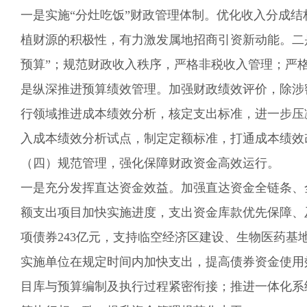
一是实施“分灶吃饭”财政管理体制。优化收入分成结
植财源的积极性，有力激发属地招商引资新动能。二
预算”；规范财政收入秩序，
严格非税收入管理
；
严
是纵深推进预算绩效管理。加强财政绩效评价，除涉
行领域推进成本绩效分析，核定支出标准，进一步压
入
成本绩效分析
试点，制定定额标准，
打通成本绩效
（四）规范管理，强化保障财政资金高效运行。
一是
充分发挥直达资金效益
。
加强直达资金
全链条、
额支出项目
加快
实施进度，
支出资金库款优
先保障、
项债券243亿元，支持临空经济区建设、生物医药
实施单位在规定时间内加快支出，提高债券资金使用
目库与预算编制及执行过程紧密衔接
；
推进一体化系