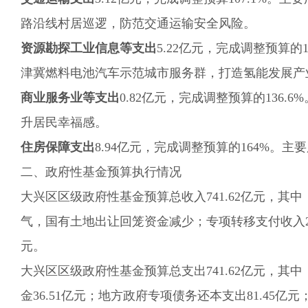
路沿线村居巡逻，防范交通运输安全风险。
资源勘探工业信息等
支出
5.22
亿元，完成调整预算的
津冀燃料电池汽车示范城市服务群，
打造氢能发展
产
商业服务业等支出
0.82
亿元，完成调整预算的
136.6
%
升居民幸福感。
住房保障
支出
8.94
亿元，完成调整预算的
164
%
。
主要
二、政府性基金预算执行情况
大兴区区级政府性基金预算总收入
741.62
亿元，其中
气，国有土地出让回笼资金减少；
专项转移支付收入
元。
大兴区区级政府性基金预算总支出
741.62
亿元，其中
金
36.51
亿元；地方政府专项债务还本支出
81.45
亿元