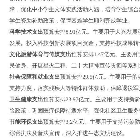
障，优化中小学生文体实践活动内涵，培育学生综合
学生资助补助政策，保障困难学生顺利完成学业。
科学技术支出
预算
安排8.
91
亿元。
主要用于大兴发展
发展。投入科技创新发展项目资金，
支持科技成果转
文化旅游体育与传媒支出
预算
安排
1.47
亿元。
主要用
民健身。开展星火工程、二十大精神宣传贯彻等系列
社会保障和就业支出
预算
安排
29.5
亿元。
主要用于
落
支持力度，落实残疾人等特殊群体救助，保障退役军
卫生健康支出
预算
安排
23.97
亿元。
主要用于
支持新
险政策，巩固医疗保障待遇水平。强化社区卫生服务
节能环保支出
预算
安排
3.2
亿元。
主要用于
支持污染
综合执法及普法宣传，深入推进生态文明建设。