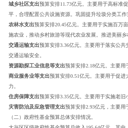
城乡社区支出
预算
安排
11.73
亿元。主要用于
高标准
平，合理配置公共设施资源。巩固提升垃圾分类工作
农林水支出
预算
安排
20.45
亿元。主要用于
实施百万
施农业，推动乡村旅游等现代农业发展。推进美丽乡
交通运输支出
预算
安排
3.36
亿元。主要用于落实公共
交通运输安全。
资源勘探工业信息等支出
预算
安排2.18亿元。主
商业服务业等支出
预算
安排0.51亿元。主要用于促
力。
住房保障支出
预算安排3.35亿元。主要用于实施老
灾害防治及应急管理支出
预算
安排
2.93
亿元，主要用
（二）政府性基金预算总体安排情况。
大兴区区级政府性基金预算总收入
195.64
亿元，其中