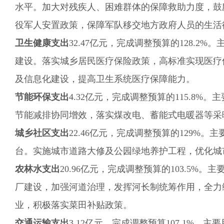
水平。加大对残疾人、困难群体的保障救助力度，鼓
役军人安置政策，保障军队移交地方政府人员的生活
卫生健康支出
32.47
亿元，完成调整预算的
128.2
%。
建设。
落实城乡居民医疗保险政策，
高标准实现医疗
及信息化建设，提高卫生系统医疗保障能力。
节能环保支出
4.32
亿元，完成调整预算的
115.8
%。主
节能减排协同增效，落实煤改电、蓄能式电暖器等采
城乡社区支出
22.46
亿元，完成调整预算的
129
%。主
台。实施城市道路大修及公园绿地养护工程，优化城
农林水支出
20.
96
亿元，完成调整预算的
103.5
%。主
厂建设，加强河道治理，
发挥河长制统筹作用
，
全力
业，积极落实菜田补贴政策。
交通运输支出
3.12
亿元，完成调整预算
107.1
%。主要