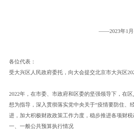
——
2023
年
1
月
各位代表：
受大兴区人民政府委托，向大会提交
北京市
大兴区20
202
2
年，在市委、市政府和区委的
坚强
领导下，在区
想
为指导
，
深入贯彻落实党
中央
关于
“疫情要防住、
进，
加大积极财政政策工作力度
，稳步推进各项财税
一、一般公共预算执行情况