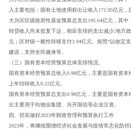
入主要包括：国有土地使用权出让收入
171.95
亿元，
大兴区区级政府性基金预算总支出
195.64
亿元，其中
转贷收入
尚未批复下达
，相应安排的支出减少;
地方
元；
区对镇一般性转移支付
3.94
亿元。按
照“以收定
建设
，
支持全民健身等。
（三）国有资本经营预算总体安排情况。
国有资本经营预算总收入
0.98
亿元，主要是国有资本
上年结转收入
0.22亿元
。
国有资本经营预算总支
出
0.98
亿元，主要是国有资本
出主要用于向物业集团、兴开国信等企业注资。
四、切实做好202
3
年财政
管理和预算执行工作
2023年，将继续围绕经济社会发展与疫情常态化防